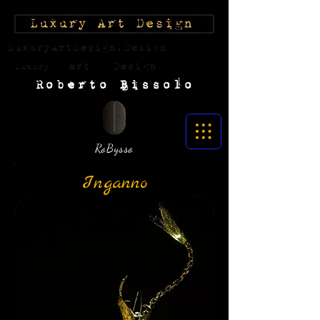
LuxuryArtDesign.Design
art
Design
Luxury
Roberto Bissolo
RoBysso
Inganno