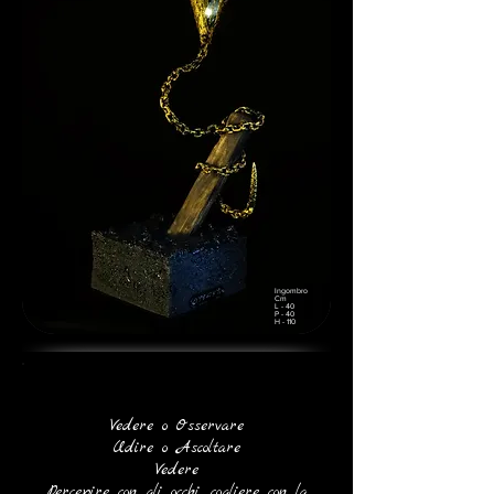
Ingombro
Cm
L - 40
P - 40
H - 110
Vedere o Osservare
Udire o Ascoltare
Vedere
Percepire con gli occhi, cogliere con la