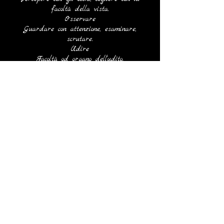
facoltà della vista.
Osservare
Guardare con attenzione, esaminare,
scrutare.
Udire
Facoltà od organo dell'udito.
Ascoltare
Udire attentamente qualcuno.
Titolo dell’Opera
in Alfabeto Venetico.
Impronta con Sangue dell’Artista