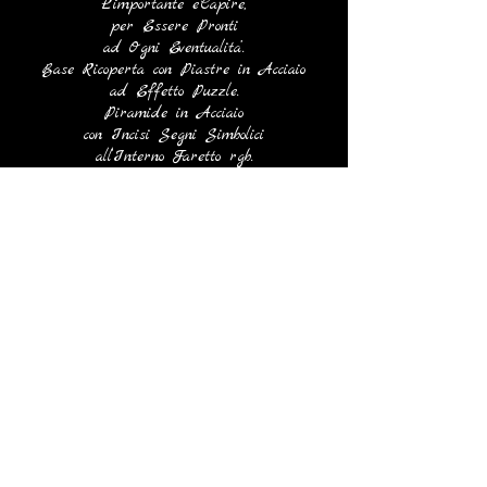
L’importante e’Capire,
per Essere Pronti
ad Ogni Eventualita’.
Base Ricoperta con Piastre in Acciaio
ad Effetto Puzzle.
Piramide in Acciaio
con Incisi Segni Simbolici
all’Interno Faretto rgb.
Serpente in Catena
Rifinito con Colori e Simboli Particolari.
Titolo dell’Opera
in Alfabeto Venetico.
Impronta con Sangue dell’Artista