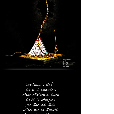
Ingombro
Cm
L - 70
P - 70
H - 190
Credenza o Realta’
Se ci si addentra,
Meno Misteriosa Sara’
C’e’chi la Adopera
per Far del Male,
Altri per la Felicita’.