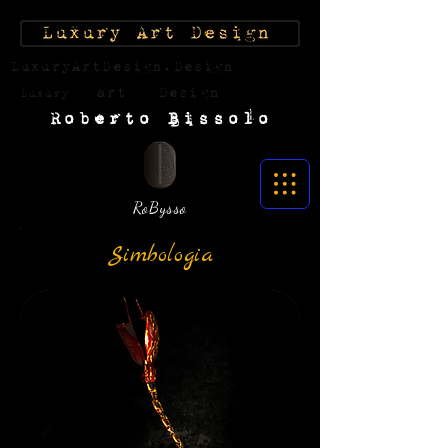
LuxuryArtDesign.Design
art
Design
Luxury
Roberto Bissolo
RoBysso
Simbologia